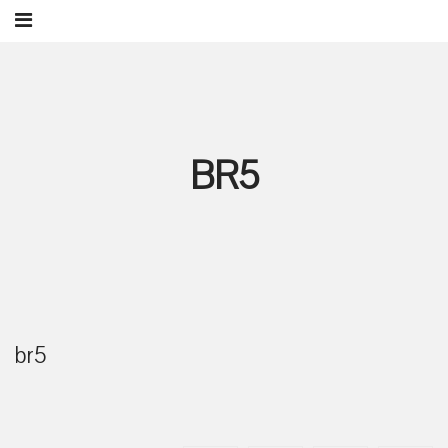
BR5
br5