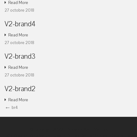
Read More
27 octobre 2018
V2-brand4
Read More
27 octobre 2018
V2-brand3
Read More
27 octobre 2018
V2-brand2
Read More
Navigation
Previous
br4
Post
de
l’article
© Copyright 2020 -
Domaine Alain
Mathias
Sîte Web par Web&vous
⋅
Crédits Photos Carole Mathias / Claude Blot